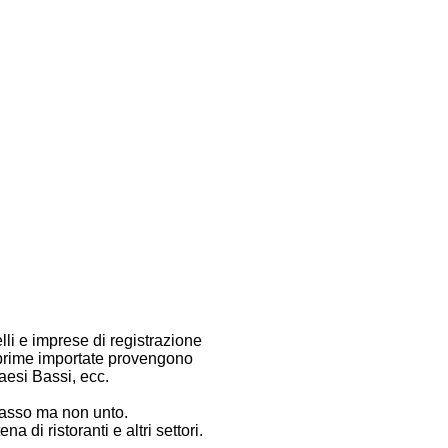
i e imprese di registrazione
 prime importate provengono
esi Bassi, ecc.
grasso ma non unto.
na di ristoranti e altri settori.