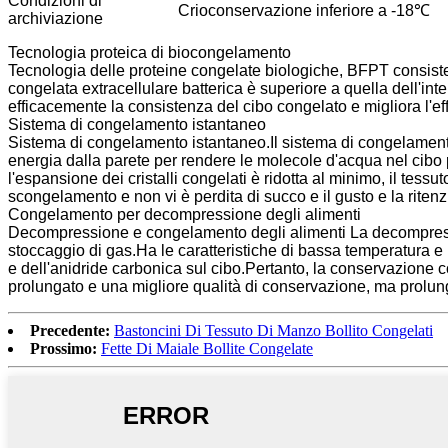
Condizioni di
Crioconservazione inferiore a -18℃
archiviazione
Tecnologia proteica di biocongelamento
Tecnologia delle proteine ​​​​congelate biologiche, BFPT consiste 
congelata extracellulare batterica è superiore a quella dell'inter
efficacemente la consistenza del cibo congelato e migliora l'e
Sistema di congelamento istantaneo
Sistema di congelamento istantaneo.Il sistema di congelame
energia dalla parete per rendere le molecole d'acqua nel cibo p
l'espansione dei cristalli congelati è ridotta al minimo, il tessu
scongelamento e non vi è perdita di succo e il gusto e la riten
Congelamento per decompressione degli alimenti
Decompressione e congelamento degli alimenti La decompressi
stoccaggio di gas.Ha le caratteristiche di bassa temperatura e 
e dell'anidride carbonica sul cibo.Pertanto, la conservazione
prolungato e una migliore qualità di conservazione, ma prolun
Precedente:
Bastoncini Di Tessuto Di Manzo Bollito Congelati
Prossimo:
Fette Di Maiale Bollite Congelate