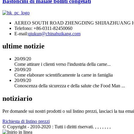
Bastoncini di maiale bolliti congelati
AEREO SOUTH ROAD ZHENGDING SHIJIAZHUANG H
Telefono: +86-0311-82450060
E-mail:
qiukun@chinahuikang.com
ultime notizie
20/09/20
Come attirare i clienti verso l'industria della carne...
20/09/20
Come elaborare scientificamente la carne in famiglia
20/09/20
Conoscenza della sicurezza e della salute che Food Man ...
notiziario
Per domande sui nostri prodotti o sul listino prezzi, lasciaci la tua ema
Richiesta di listino prezzi
© Copyright - 2010-2020 : Tutti i diritti riservati.
, , , , , , ,