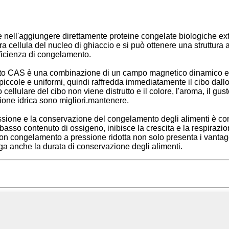
nell'aggiungere direttamente proteine ​​​​congelate biologiche extra
a cellula del nucleo di ghiaccio e si può ottenere una struttura a 
fficienza di congelamento.
nto CAS è una combinazione di un campo magnetico dinamico e 
iccole e uniformi, quindi raffredda immediatamente il cibo dallo
to cellulare del cibo non viene distrutto e il colore, l'aroma, il g
zione idrica sono migliori.mantenere.
one e la conservazione del congelamento degli alimenti è com
basso contenuto di ossigeno, inibisce la crescita e la respirazi
 con congelamento a pressione ridotta non solo presenta i vant
ga anche la durata di conservazione degli alimenti.